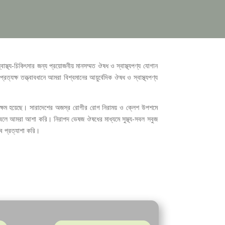
বাস্থ্য-চিকিৎসার জন্য প্রয়োজনীয় মানসম্মত ঔষধ ও স্বাস্থ্যপণ্য যোগান
্রত্যক্ষ তত্ত্বাবধানে আমরা বিশ্বমানের আয়ুর্বেদিক ঔষধ ও স্বাস্থ্যপণ্য
 সক্ষম হয়েছে। সারাদেশের অজস্র রোগীর রোগ নিরাময় ও ক্লেশ উপশমে
বলে আমরা আশা করি। নিরাপদ ভেষজ ঔষধের মাধ্যমে সুস্থ্য-সবল সবুজ
বে প্রত্যাশা করি।