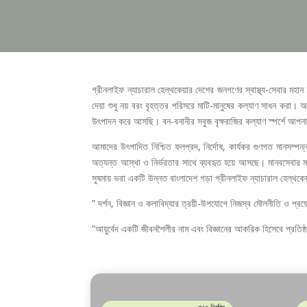
গ্রীনলাইফ ন্যাচারাল হেল্থকেয়ার দেশের জনগণের স্বাস্থ্য-সেবার মহান 
দেয়া শুধু নয় বরং বৃহত্তর পরিসরে মাটি-মানুষের কল্যাণ সাধন করা। আধুনি
উৎপাদন করে আসছি। বন-বনানীর সবুজ বৃক্ষরাজির কল্যাণ স্পর্শে আপন
আমাদের উৎপাদিত নিশ্চিত ফলপ্রদ, নির্দোষ, কার্যকর গুণগত মানস
অত্যন্ত আস্থা ও নির্ভরতার সাথে ব্যবহৃত হয়ে আসছে। মানবসেবার 
সুষমায় ভরা একটি উন্নত বাংলাদেশ গড়া গ্রীনলাইফ ন্যাচারাল হেল্থকেয়
” দর্শন, বিজ্ঞান ও কলাবিদ্যার ত্রয়ী-উপযোগে নিজস্ব মৌলনীতি ও প্র
“আয়ুর্বেদ একটি জীবনশৈলীর নাম এবং বিজ্ঞানের আকরিক হিসেবে প্রতিষ