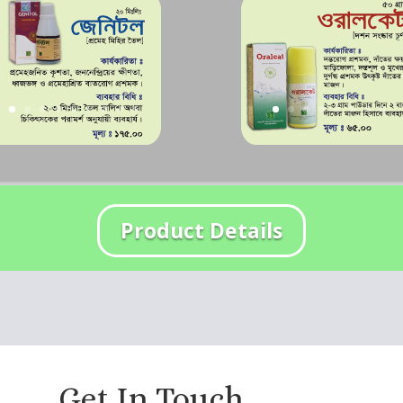
Product Details
Get In Touch